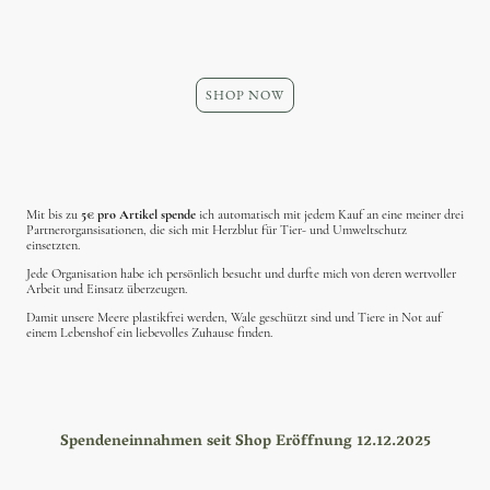
SHOP NOW
Mit bis zu
5€ pro Artikel spende
ich automatisch mit jedem Kauf an eine meiner drei
Partnerorgansisationen, die sich mit Herzblut für Tier- und Umweltschutz
einsetzten.
Jede Organisation habe ich persönlich besucht und durfte mich von deren wertvoller
Arbeit und Einsatz überzeugen.
Damit unsere Meere plastikfrei werden, Wale geschützt sind und Tiere in Not auf
einem Lebenshof ein liebevolles Zuhause finden.
Spendeneinnahmen seit Shop Eröffnung 12.12.2025